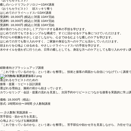
《おうちセラピスト》
癒しのハンドリフレクソロジー1DAY講座
《おうちセラピスト》 頭スッキリ整う
はじめてのドライヘッドスパ1DAY講座
受講料: 18,000円 (税込) | 対面 1DAY完結
受講料: 18,000円 (税込) | 対面 1DAY完結
受講料: 18,000円 (税込) | 対面 1DAY完結
肩や首のつらさにやさしくアプローチする基本の手技を学びます。
はじめての方でもできるシンプルな構成で、すぐに活かせるケアを身につけていただけます。
手のひらや前腕をやさしくほぐしながら、心までゆるむような癒しのケアを学びます。
はじめての方でも取り入れやすく、ご家族や身近な方へのケアにも活かしていただけます。
頭まわりを心地よくゆるめる、やさしいドライヘッドスパの手技を学びます。
水やオイルを使わずに行うため、日常の癒しとしても、身近な方へのケアとしても取り入れやすい
経験者向けブラッシュアップ講座
「これで合っているのかな」という迷いを整理し、技術と接客の両面から自信につなげていく講座
― 少人数制 実践講座 ―
選ばれるセラピストのための
接客・提案・リピート設計講座
選ばれる理由は、施術の前から始まっています。
カウンセリング・会話・提案の流れを見直し、次回予約やリピートにつながる接客を実践的に学ぶ
価格: 18,000円（税込）
形式: 1時間30分〜3時間 少人数制講座
― 少人数制 実践講座 ―
苦手部位・効かせ方を見直し
心地よさにつなげる施術講座
「これで合っているのかな」という迷いを整理し、苦手部位や効かせ方を見直しながら、力任せでは