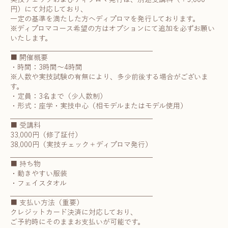
円）にて対応しており、
一定の基準を満たした方へディプロマを発行しております。
※ディプロマコース希望の方はオプションにて追加を必ずお願い
いたします。
________________________________________
■ 開催概要
・時間：3時間～4時間
※人数や実技試験の有無により、多少前後する場合がございま
す。
・定員：3名まで（少人数制）
・形式：座学・実技中心（相モデルまたはモデル使用）
________________________________________
■ 受講料
33,000円（修了証付）
38,000円（実技チェック＋ディプロマ発行）
________________________________________
■ 持ち物
・動きやすい服装
・フェイスタオル
________________________________________
■ 支払い方法（重要）
クレジットカード決済に対応しており、
ご予約時にそのままお支払いが可能です。