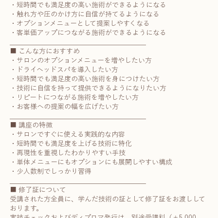
・短時間でも満足度の高い施術ができるようになる
・触れ方や圧のかけ方に自信が持てるようになる
・オプションメニューとして提案しやすくなる
・客単価アップにつながる施術ができるようになる
________________________________________
■ こんな方におすすめ
・サロンのオプションメニューを増やしたい方
・ドライヘッドスパを導入したい方
・短時間でも満足度の高い施術を身につけたい方
・技術に自信を持って提供できるようになりたい方
・リピートにつながる施術を増やしたい方
・お客様への提案の幅を広げたい方
________________________________________
■ 講座の特徴
・サロンですぐに使える実践的な内容
・短時間でも満足度を上げる技術に特化
・再現性を重視したわかりやすい手技
・単体メニューにもオプションにも展開しやすい構成
・少人数制でしっかり習得
________________________________________
■ 修了証について
受講された方全員に、学んだ技術の証として修了証をお渡しして
おります。
実技チェックおよびディプロマ発行は、別途受講料（＋5,000