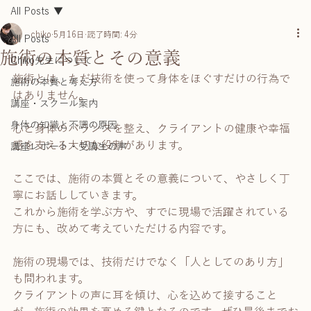
All Posts
chiko
5月16日
読了時間: 4分
All Posts
施術の本質とその意義
Chiko先生について
施術とは、ただ技術を使って身体をほぐすだけの行為で
施術の本質と考え方
はありません。
講座・スクール案内
身体の知識と不調の原因
心と身体のバランスを整え、クライアントの健康や幸福
感を支える大切な役割があります。
講座レポート・受講生の声
ここでは、施術の本質とその意義について、やさしく丁
寧にお話ししていきます。
これから施術を学ぶ方や、すでに現場で活躍されている
方にも、改めて考えていただける内容です。
施術の現場では、技術だけでなく「人としてのあり方」
も問われます。
クライアントの声に耳を傾け、心を込めて接すること