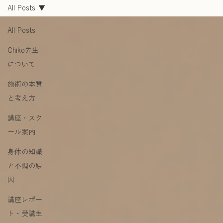
All Posts
All Posts
Chiko先生
について
施術の本質
と考え方
講座・スク
ール案内
身体の知識
と不調の原
因
講座レポー
ト・受講生