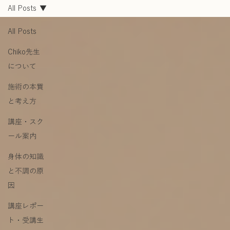
All Posts
All Posts
Chiko先生
について
施術の本質
と考え方
講座・スク
ール案内
身体の知識
と不調の原
因
講座レポー
ト・受講生